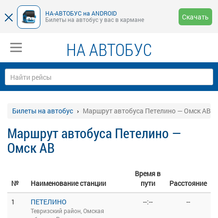
НА-АВТОБУС на ANDROID
Скачать
Билеты на автобус у вас в кармане
НА АВТОБУС
Билеты на автобус
Маршрут автобуса Петелино — Омск АВ
Маршрут автобуса Петелино —
Омск АВ
Время в
№
Наименование станции
пути
Расстояние
1
ПЕТЕЛИНО
--:--
--
Тевризский район, Омская