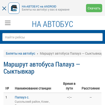
НА-АВТОБУС на ANDROID
Скачать
Билеты на автобус у вас в кармане
НА АВТОБУС
Билеты на автобус
Маршрут автобуса Палауз — Сыктывкар
Маршрут автобуса Палауз —
Сыктывкар
Время в
№
Наименование станции
пути
Расстояние
1
Палауз с.
--:--
--
Сысольский район, Коми ,