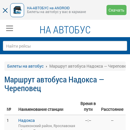
НА-АВТОБУС на ANDROID
Скачать
Билеты на автобус у вас в кармане
НА АВТОБУС
Билеты на автобус
Маршрут автобуса Надокса — Череповец
Маршрут автобуса Надокса —
Череповец
Время в
№
Наименование станции
пути
Расстояние
1
Надокса
--:--
--
Пошехонский район, Ярославская