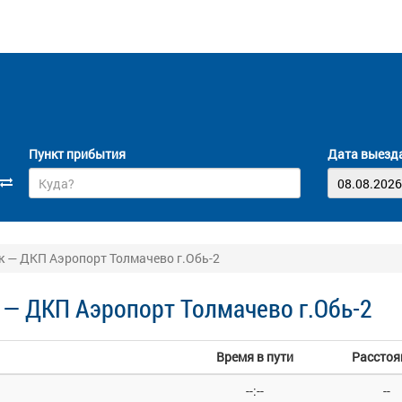
Пункт прибытия
Дата выезд
к — ДКП Аэропорт Толмачево г.Обь-2
 — ДКП Аэропорт Толмачево г.Обь-2
Время в пути
Расстоя
--:--
--