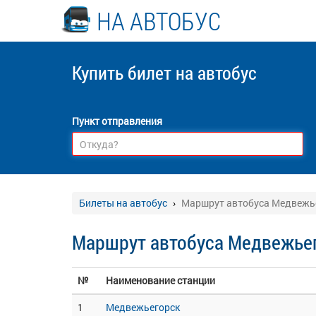
НА АВТОБУС
Купить билет
на автобус
Пункт отправления
Билеты на автобус
Маршрут автобуса Медвежье
Маршрут автобуса Медвежьег
№
Наименование станции
1
Медвежьегорск