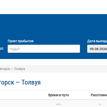
Пункт прибытия
Дата выезд
горск — Толвуя
орск — Толвуя
Время в пути
Расстоян
--:--
--