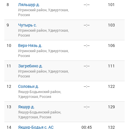
8
Ляльшур д.
--:--
101
Игринский район, Удмуртская,
Россия
9
Чутырь с.
--:--
103
Игринский район, Удмуртская,
Россия
10
Верх-Нязь д.
--:--
106
Игринский район, Удмуртская,
Россия
11
Загребино д.
--:--
111
Игринский район, Удмуртская,
Россия
12
Соловьи д.
--:--
122
Якшур-Бодьинский район,
Удмуртская, Россия
13
Якшур д.
--:--
129
Якшур-Бодьинский район,
Удмуртская, Россия
14
Якшур-Бодья с. АС
00:45
132