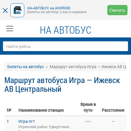
НА-АВТОБУС на ANDROID
Скачать
Билеты на автобус у вас в кармане
НА АВТОБУС
Билеты на автобус
Маршрут автобуса Игра — Ижевск АВ Це
Маршрут автобуса Игра — Ижевск
АВ Центральный
Время в
№
Наименование станции
пути
Расстояние
1
Игра пгт
--:--
--
Игринский район, Удмуртская ,