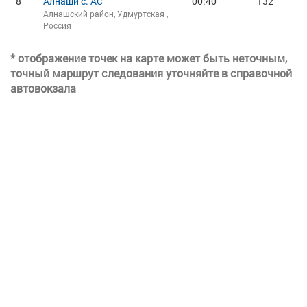
8
Алнаши с. АС
00:40
132
Алнашский район, Удмуртская ,
Россия
* отображение точек на карте может быть неточным,
точный маршрут следования уточняйте в справочной
автовокзала