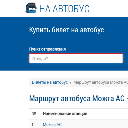
НА АВТОБУС
Купить билет
на автобус
Пункт отправления
Билеты на автобус
Маршрут автобуса Можга А
Маршрут автобуса Можга АС
№
Наименование станции
1
Можга АС