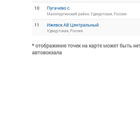
10
Пугачево с.
Малопургинский район, Удмуртская, Россия
11
Ижевск АВ Центральный
Удмуртская, Россия
* отображение точек на карте может быть н
автовокзала