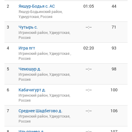
2
Якшур-Бодья с. АС
01:05
44
Якшур-Бодьинский район,
Удмуртская, Россия
3
Чутырь с.
--:--
71
Игринский район, Удмуртская,
Россия
4
Игра пгт
02:20
93
Игринский район, Удмуртская ,
Россия
5
Чемошур д.
--:--
98
Игринский район, Удмуртская,
Россия
6
Кабачигурт д.
--:--
100
Игринский район, Удмуртская,
Россия
7
Среднее Шадбегово д.
--:--
106
Игринский район, Удмуртская,
Россия
8
Ильяпиево д.
--:--
107