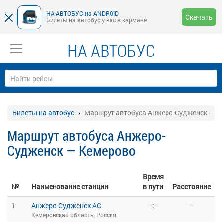
НА-АВТОБУС на ANDROID
Скачать
Билеты на автобус у вас в кармане
НА АВТОБУС
Билеты на автобус
Маршрут автобуса Анжеро-Судженск — К
Маршрут автобуса Анжеро-
Судженск — Кемерово
Время
№
Наименование станции
в пути
Расстояние
1
Анжеро-Судженск АС
--:--
--
Кемеровская область, Россия