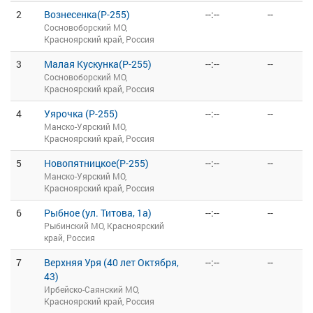
2
Вознесенка(Р-255)
--:--
--
Сосновоборский МО,
Красноярский край, Россия
3
Малая Кускунка(Р-255)
--:--
--
Сосновоборский МО,
Красноярский край, Россия
4
Уярочка (Р-255)
--:--
--
Манско-Уярский МО,
Красноярский край, Россия
5
Новопятницкое(Р-255)
--:--
--
Манско-Уярский МО,
Красноярский край, Россия
6
Рыбное (ул. Титова, 1а)
--:--
--
Рыбинский МО, Красноярский
край, Россия
7
Верхняя Уря (40 лет Октября,
--:--
--
43)
Ирбейско-Саянский МО,
Красноярский край, Россия