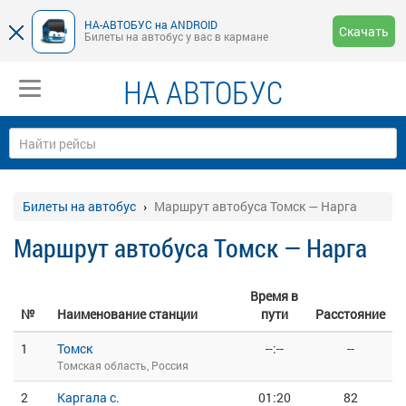
НА-АВТОБУС на ANDROID
Скачать
Билеты на автобус у вас в кармане
НА АВТОБУС
Билеты на автобус
Маршрут автобуса Томск — Нарга
Маршрут автобуса Томск — Нарга
Время в
№
Наименование станции
пути
Расстояние
1
Томск
--:--
--
Томская область, Россия
2
Каргала с.
01:20
82