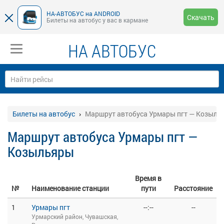
НА-АВТОБУС на ANDROID
Скачать
Билеты на автобус у вас в кармане
НА АВТОБУС
Билеты на автобус
Маршрут автобуса Урмары пгт — Козыль
Маршрут автобуса Урмары пгт —
Козыльяры
Время в
№
Наименование станции
пути
Расстояние
1
Урмары пгт
--:--
--
Урмарский район, Чувашская,