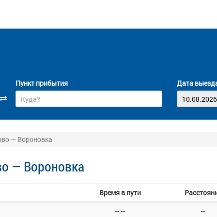
Пункт прибытия
Дата выезд
ово — Вороновка
во — Вороновка
Время в пути
Расстоян
--:--
--