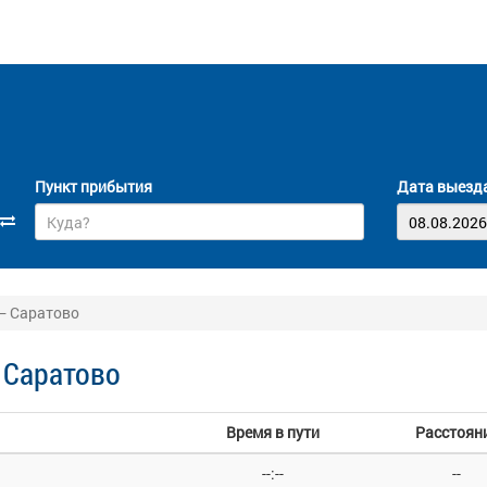
Пункт прибытия
Дата выезд
— Саратово
 Саратово
Время в пути
Расстоян
--:--
--