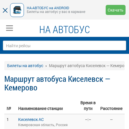
НА-АВТОБУС на ANDROID
Скачать
Билеты на автобус у вас в кармане
НА АВТОБУС
Билеты на автобус
Маршрут автобуса Киселевск — Кемерово
Маршрут автобуса Киселевск —
Кемерово
Время в
№
Наименование станции
пути
Расстояние
1
Киселевск АС
--:--
--
Кемеровская область, Россия