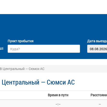
Пункт прибытия
Дата выезд
АВ Центральный — Сюмси АС
В Центральный — Сюмси АС
Время в пути
Расстоян
--:--
--