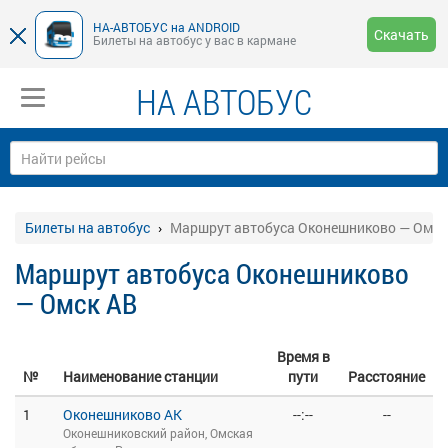
НА-АВТОБУС на ANDROID
Скачать
Билеты на автобус у вас в кармане
НА АВТОБУС
Билеты на автобус
Маршрут автобуса Оконешниково — Омск
Маршрут автобуса Оконешниково
— Омск АВ
Время в
№
Наименование станции
пути
Расстояние
1
Оконешниково АК
--:--
--
Оконешниковский район, Омская