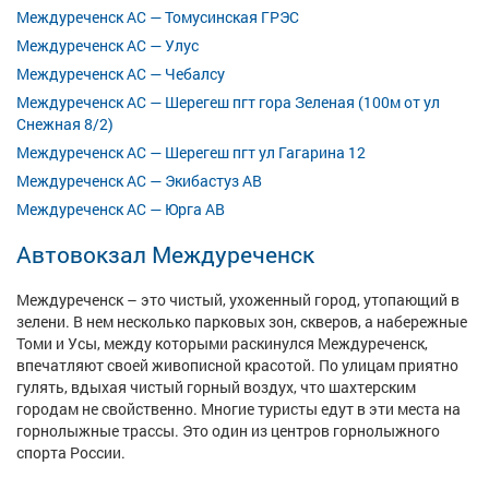
Междуреченск АС — Томусинская ГРЭС
Междуреченск АС — Улус
Междуреченск АС — Чебалсу
Междуреченск АС — Шерегеш пгт гора Зеленая (100м от ул
Снежная 8/2)
Междуреченск АС — Шерегеш пгт ул Гагарина 12
Междуреченск АС — Экибастуз АВ
Междуреченск АС — Юрга АВ
Автовокзал Междуреченск
Междуреченск – это чистый, ухоженный город, утопающий в
зелени. В нем несколько парковых зон, скверов, а набережные
Томи и Усы, между которыми раскинулся Междуреченск,
впечатляют своей живописной красотой. По улицам приятно
гулять, вдыхая чистый горный воздух, что шахтерским
городам не свойственно. Многие туристы едут в эти места на
горнолыжные трассы. Это один из центров горнолыжного
спорта России.