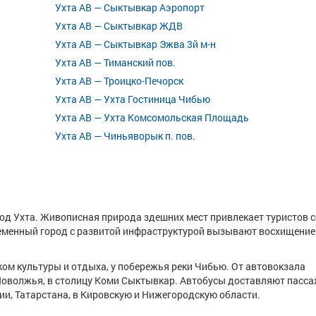
Ухта АВ — Сыктывкар Аэропорт
Ухта АВ — Сыктывкар ЖДВ
Ухта АВ — Сыктывкар Эжва 3й м-н
Ухта АВ — Тиманский пов.
Ухта АВ — Троицко-Печорск
Ухта АВ — Ухта Гостиница Чибью
Ухта АВ — Ухта Комсомольская Площадь
Ухта АВ — Чиньяворык п. пов.
од Ухта. Живописная природа здешних мест привлекает туристов с
менный город с развитой инфраструктурой вызывают восхищение
ком культуры и отдыха, у побережья реки Чибью. От автовокзала
 Поволжья, в столицу Коми Сыктывкар. Автобусы доставляют пасс
ии, Татарстана, в Кировскую и Нижегородскую области.