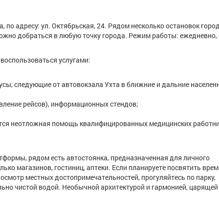
 по адресу: ул. Октябрьская, 24. Рядом несколько остановок горо
ожно добраться в любую точку города. Режим работы: ежедневно, 
 воспользоваться услугами:
бусы, следующие от автовокзала Ухта в ближние и дальние населен
авление рейсов), информационных стендов;
ется неотложная помощь квалифицированных медицинских работни
формы, рядом есть автостоянка, предназначенная для личного
лько магазинов, гостиниц, аптеки. Если планируете посвятить врем
 осмотр местных достопримечательностей, прогуляйтесь по парку,
льно чистой водой. Необычной архитектурой и гармонией, царящей