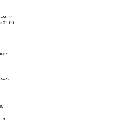
дского
с 05.00
ные
ков;
я,
 на