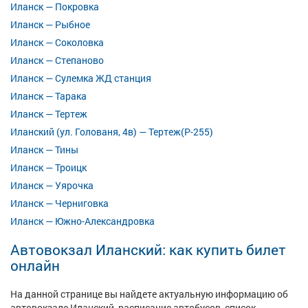
Иланск — Покровка
Иланск — Рыбное
Иланск — Соколовка
Иланск — Степаново
Иланск — Сулемка ЖД станция
Иланск — Тарака
Иланск — Тертеж
Иланский (ул. Голованя, 4в) — Тертеж(Р-255)
Иланск — Тины
Иланск — Троицк
Иланск — Уярочка
Иланск — Черниговка
Иланск — Южно-Александровка
Автовокзал Иланский: как купить билет
онлайн
На данной странице вы найдете актуальную информацию об
автовокзале Иланский, расписание автобусов, список