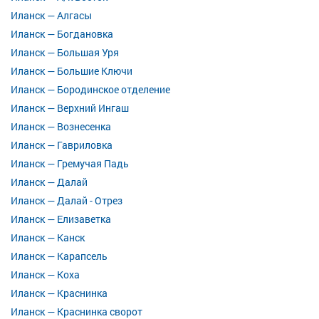
Иланск — Алгасы
Иланск — Богдановка
Иланск — Большая Уря
Иланск — Большие Ключи
Иланск — Бородинское отделение
Иланск — Верхний Ингаш
Иланск — Вознесенка
Иланск — Гавриловка
Иланск — Гремучая Падь
Иланск — Далай
Иланск — Далай - Отрез
Иланск — Елизаветка
Иланск — Канск
Иланск — Карапсель
Иланск — Коха
Иланск — Краснинка
Иланск — Краснинка сворот