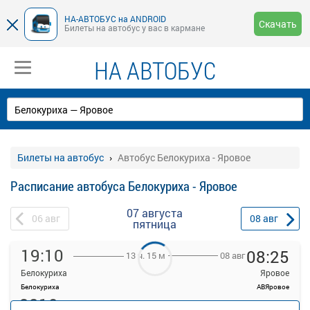
НА-АВТОБУС на ANDROID
Скачать
Билеты на автобус у вас в кармане
НА АВТОБУС
Билеты на автобус
Автобус Белокуриха - Яровое
Расписание автобуса Белокуриха - Яровое
07 августа
06
авг
08
авг
пятница
19:10
08:25
08 авг
13 ч. 15 м
Белокуриха
Яровое
Белокуриха
АВЯровое
3210
руб.