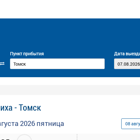
Пункт прибытия
Дата выезд
иха - Томск
вгуста
2026
пятница
08
авг