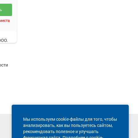
ть
оимостью
 места
ООО.
ости
Мы используем cookie-файлы для того, чтобы
анализировать, как вы пользуетесь сайтом,
Техническая поддержка сайта
рекомендовать полезное и улучшать
8 800 600-03-38
функционал сайта. Подробнее о cookie-