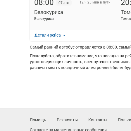
08:00
20
12 ч 25 мин в пути
07 авг
Белокуриха
Том
На данной странице вы можете ознакомиться с расп
Белокуриха
Томс
от 4227 рублей.
Ежедневно по маршруту Белокуриха - Томск курсируе
Детали рейса
Перевозку пассажиров по данному направлению ос
Самый ранний автобус отправляется в 08:00, самый 
Пожалуйста, обратите внимание, что посадка на р
удостоверяющих личность, всех путешественников 
распечатывать посадочный электронный билет буде
Помощь
Реквизиты
Контакты
Польз
Согласие на маркетинговые сообщения