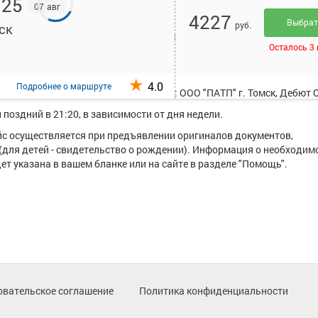
:25
07 авг
4227
Выбра
руб.
ск
исанием и купить билет онлайн на автобус Белокуриха - Томск ст
к
Осталось 3
т в среднем 2 рейса.
4.0
Подробнее
о маршруте
уществляют следующие перевозчики: ООО "ПАТП" г. Томск, Дебют 
поздний в 21:20, в зависимости от дня недели.
ейс осуществляется при предъявлении оригиналов документов,
(для детей - свидетельство о рождении). Информация о необходим
т указана в вашем бланке или на сайте в разделе "Помощь".
овательское соглашение
Политика конфиденциальности