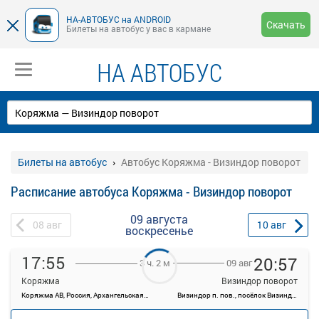
НА-АВТОБУС на ANDROID
Скачать
Билеты на автобус у вас в кармане
НА АВТОБУС
Билеты на автобус
Автобус Коряжма - Визиндор поворот
Расписание автобуса Коряжма - Визиндор поворот
09 августа
08
авг
10
авг
воскресенье
17:55
20:57
09 авг
3 ч. 2 м
Коряжма
Визиндор поворот
Коряжма АВ, Россия, Архангельская область, Коряжма, Архангельская ул, 14
Визиндор п. пов., посёлок Визиндор, Россия
—
руб.