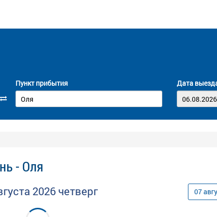
Пункт прибытия
Дата выезд
нь - Оля
вгуста
2026
четверг
07
авг