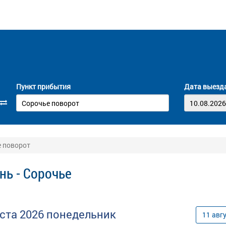
Пункт прибытия
Дата выезд
е поворот
нь - Сорочье
уста
2026
понедельник
11
авг