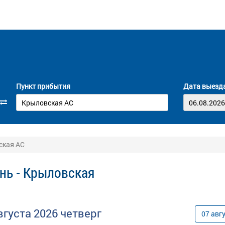
Пункт прибытия
Дата выезд
ская АС
нь - Крыловская
вгуста
2026
четверг
07
авг