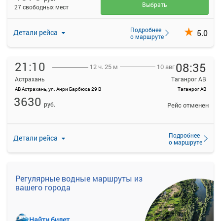
Выбрать
27 свободных мест
Подробнее
5.0
Детали рейса
о маршруте
21:10
08:35
10 авг
12 ч. 25 м
Астрахань
Таганрог АВ
АВ Астрахань, ул. Анри Барбюса 29 В
Таганрог АВ
3630
руб.
Рейс отменен
Подробнее
Детали рейса
о маршруте
Регулярные водные маршруты из
вашего города
Найти билет