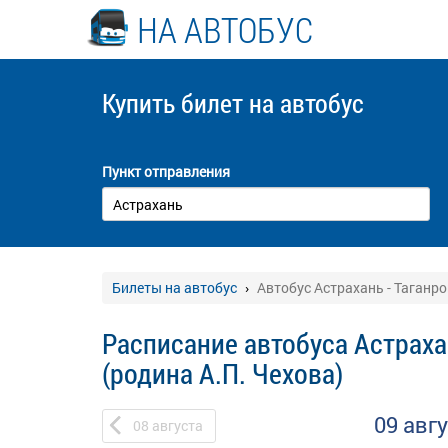
НА АВТОБУС
Купить билет
на автобус
Пункт отправления
Билеты на автобус
Автобус Астрахань - Таганро
Расписание автобуса Астрахан
(родина А.П. Чехова)
09 авг
08
августа