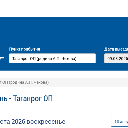
Пункт прибытия
Дата выезд
г ОП (родина А.П. Чехова)
ь - Таганрог ОП
уста
2026
воскресенье
10
авг