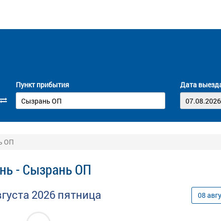
Пункт прибытия
Дата выезд
ь ОП
нь - Сызрань ОП
вгуста
2026
пятница
08
авг