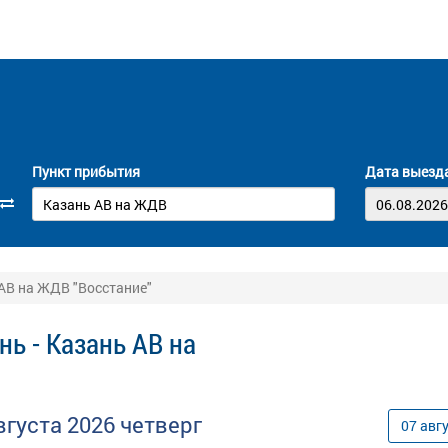
Пункт прибытия
Дата выезд
 АВ на ЖДВ "Восстание"
ь - Казань АВ на
вгуста
2026
четверг
07
авг