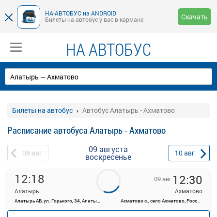
НА-АВТОБУС на ANDROID
Скачать
Билеты на автобус у вас в кармане
НА АВТОБУС
Билеты на автобус
Автобус Алатырь - Ахматово
Расписание автобуса Алатырь - Ахматово
09 августа
08
авг
10
авг
воскресенье
12:18
12:30
09 авг
Алатырь
Ахматово
Алатырь АВ, ул. Горького, 34, Алатырь
Ахматово с., село Ахматово, Россия
—
руб.