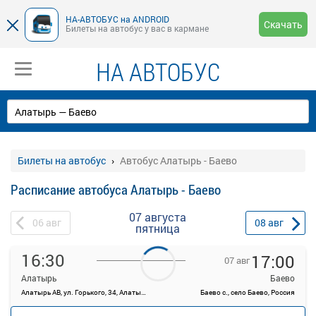
НА-АВТОБУС на ANDROID
Скачать
Билеты на автобус у вас в кармане
НА АВТОБУС
Билеты на автобус
Автобус Алатырь - Баево
Расписание автобуса Алатырь - Баево
07 августа
06
авг
08
авг
пятница
16:30
17:00
07 авг
Алатырь
Баево
Алатырь АВ, ул. Горького, 34, Алатырь
Баево с., село Баево, Россия
—
Продажа билетов
руб.