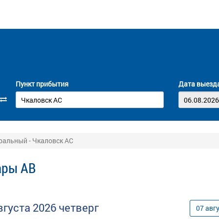
Пункт прибытия
Дата выезд
ральный - Чкаловск АС
ары АВ
вгуста
2026
четверг
07
авг