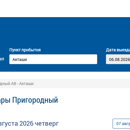
Пункт прибытия
Дата выезд
дный АВ - Акташи
сары Пригородный
вгуста
2026
четверг
07
авг