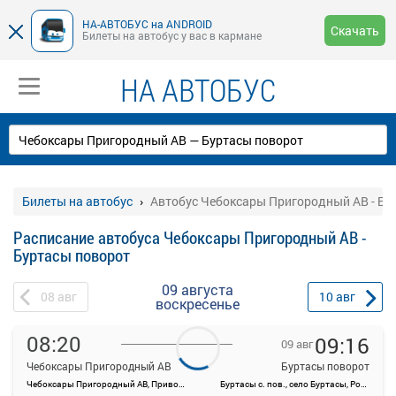
НА-АВТОБУС на ANDROID
Скачать
Билеты на автобус у вас в кармане
НА АВТОБУС
Билеты на автобус
Автобус Чебоксары Пригородный АВ - Бу
Расписание автобуса Чебоксары Пригородный АВ -
Буртасы поворот
09 августа
08
авг
10
авг
воскресенье
08:20
09:16
09 авг
Чебоксары Пригородный АВ
Буртасы поворот
Чебоксары Пригородный АВ, Привокзальная ул., 3
Буртасы с. пов., село Буртасы, Россия
На данной странице вы можете ознакомиться с расписанием и