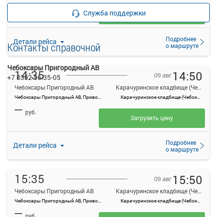
—
руб.
Служба поддержки
Загрузить цену
Подробнее
Детали рейса
Контакты справочной
о маршруте
Чебоксары Пригородный АВ
14:35
14:50
09 авг
+7 8352 56-35-05
Чебоксары Пригородный АВ
Карачуринское кладбище (Чебоксары)
Чебоксары Пригородный АВ, Привокзальная ул., 3
Карачуринское кладбище (Чебоксары)
—
руб.
Загрузить цену
Подробнее
Детали рейса
о маршруте
15:35
15:50
09 авг
Чебоксары Пригородный АВ
Карачуринское кладбище (Чебоксары)
Чебоксары Пригородный АВ, Привокзальная ул., 3
Карачуринское кладбище (Чебоксары)
—
руб.