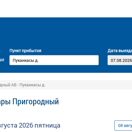
Пункт прибытия
Дата выезд
дный АВ - Пуканкасы д.
сары Пригородный
вгуста
2026
пятница
08
авг