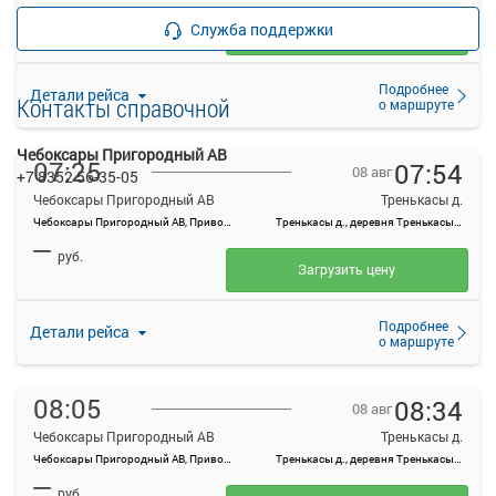
—
руб.
Служба поддержки
Загрузить цену
Подробнее
Детали рейса
Контакты справочной
о маршруте
Чебоксары Пригородный АВ
07:25
07:54
08 авг
+7 8352 56-35-05
Чебоксары Пригородный АВ
Тренькасы д.
Чебоксары Пригородный АВ, Привокзальная ул., 3
Тренькасы д., деревня Тренькасы, Россия
—
руб.
Загрузить цену
Подробнее
Детали рейса
о маршруте
08:05
08:34
08 авг
Чебоксары Пригородный АВ
Тренькасы д.
Чебоксары Пригородный АВ, Привокзальная ул., 3
Тренькасы д., деревня Тренькасы, Россия
—
руб.