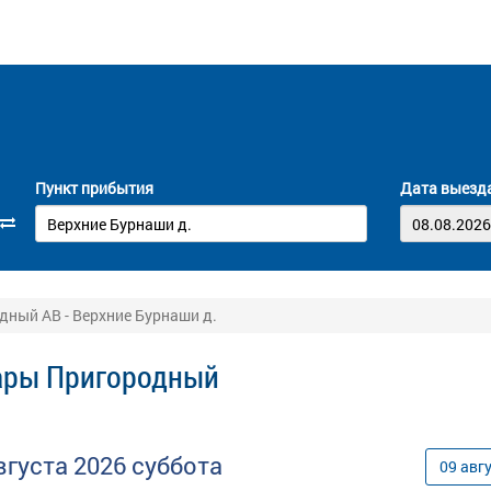
Пункт прибытия
Дата выезд
ный АВ - Верхние Бурнаши д.
сары Пригородный
вгуста
2026
суббота
09
авг