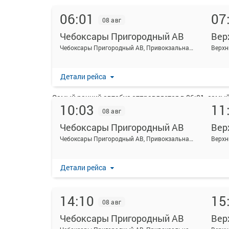
06:01
07
08 авг
Чебоксары Пригородный АВ
Вер
На данной странице вы можете ознакомиться с рас
Чебоксары Пригородный АВ, Привокзальная ул., 3
Верхние Бурнаши д. .
Ежедневно по маршруту Чебоксары Пригородный АВ -
Детали рейса
Перевозку пассажиров по данному направлению о
Самый ранний автобус отправляется в 06:01, самый 
10:03
11
08 авг
Пожалуйста, обратите внимание, что посадка на р
удостоверяющих личность, всех путешественников 
Чебоксары Пригородный АВ
Вер
распечатывать посадочный электронный билет буде
Чебоксары Пригородный АВ, Привокзальная ул., 3
Детали рейса
14:10
15
08 авг
Чебоксары Пригородный АВ
Вер