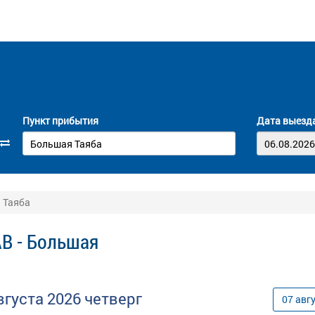
Пункт прибытия
Дата выезд
 Таяба
В - Большая
вгуста
2026
четверг
07
авг