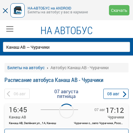
НА-АВТОБУС на ANDROID
Скачать
Билеты на автобус у вас в кармане
НА АВТОБУС
Билеты на автобус
Автобус Канаш АВ - Чурачики
Расписание автобуса Канаш АВ - Чурачики
07 августа
06
авг
08
авг
пятница
16:45
17:12
07 авг
Канаш АВ
Чурачики
Канаш АВ, Зелёная ул., 1А, Канаш
Чурачики с., село Чурачики, Россия
—
Продажа билетов
руб.