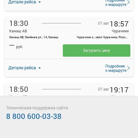
Детали рейса
о маршруте
18:30
18:57
07 авг
Канаш АВ
Чурачики
Канаш АВ, Зелёная ул., 1А, Канаш
Чурачики с., село Чурачики, Россия
—
руб.
Загрузить цену
Подробнее
Детали рейса
о маршруте
18:50
19:17
07 авг
Канаш АВ
Чурачики
Канаш АВ, Зелёная ул., 1А, Канаш
Чурачики с., село Чурачики, Россия
Техническая поддержка сайта
—
руб.
8 800 600-03-38
Загрузить цену
Подробнее
Детали рейса
о маршруте