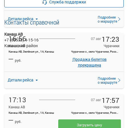
Служба поддержки
прекращена
Подробнее
Детали рейса
Контакты справочной
о маршруте
Канаш АВ
16:56
17:23
07 авг
+7 (83533) 4-15-16
Канашский район
Канаш АВ
Чурачики
Канаш АВ, Зелёная ул., 1А, Канаш
Чурачики с., село Чурачики, Россия
—
Продажа билетов
руб.
прекращена
Подробнее
Детали рейса
о маршруте
17:13
17:57
07 авг
Канаш АВ
Чурачики
Канаш АВ, Зелёная ул., 1А, Канаш
Чурачики с., село Чурачики, Россия
—
руб.
Загрузить цену