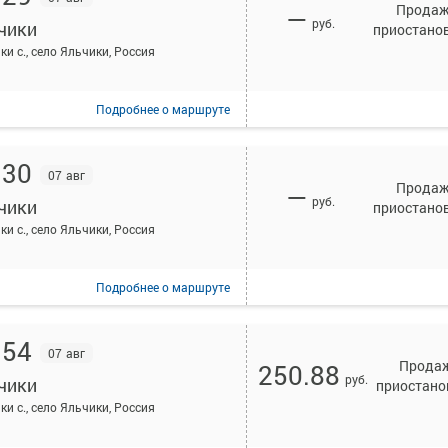
Прода
—
руб.
чики
приостано
ки с., село Яльчики, Россия
Подробнее
о маршруте
:30
07 авг
Прода
—
руб.
чики
приостано
ки с., село Яльчики, Россия
Подробнее
о маршруте
:54
07 авг
Прода
250.88
руб.
чики
приостано
ки с., село Яльчики, Россия