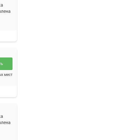
жа
влена
ть
ых мест
жа
влена