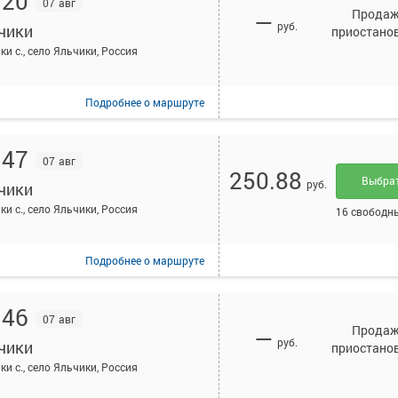
:20
07 авг
Прода
—
руб.
чики
приостано
ки с., село Яльчики, Россия
Подробнее
о маршруте
:47
07 авг
250.88
Выбра
руб.
чики
ки с., село Яльчики, Россия
16 свободн
Подробнее
о маршруте
:46
07 авг
Прода
—
руб.
чики
приостано
ки с., село Яльчики, Россия