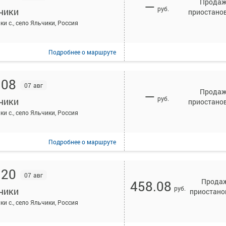
Прода
—
руб.
чики
приостано
ки с., село Яльчики, Россия
Подробнее
о маршруте
:08
07 авг
Прода
—
руб.
чики
приостано
ки с., село Яльчики, Россия
Подробнее
о маршруте
:20
07 авг
Прода
458.08
руб.
чики
приостано
ки с., село Яльчики, Россия