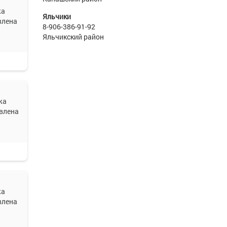
жа
Яльчики
влена
8-906-386-91-92
Яльчикский район
жа
влена
жа
влена