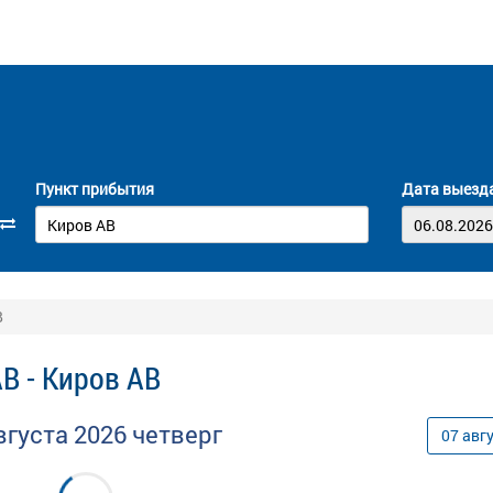
Пункт прибытия
Дата выезд
В
В - Киров АВ
вгуста
2026
четверг
07
авг