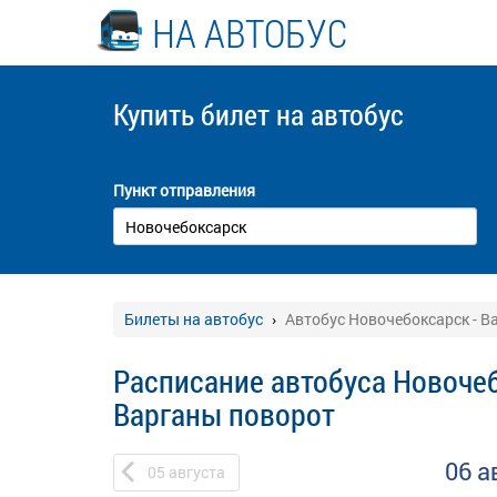
НА АВТОБУС
Купить билет
на автобус
Пункт отправления
Билеты на автобус
Автобус Новочебоксарск - В
Расписание автобуса Новочеб
Варганы поворот
06 а
05
августа