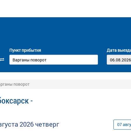
Пункт прибытия
Дата выезд
арганы поворот
оксарск -
вгуста
2026
четверг
07
авг