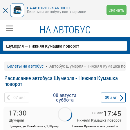
НА-АВТОБУС на ANDROID
Скачать
Билеты на автобус у вас в кармане
НА АВТОБУС
Билеты на автобус
Автобус Шумерля - Нижняя Кумашка пов
Расписание автобуса Шумерля - Нижняя Кумашка
поворот
08 августа
07
авг
09
авг
суббота
17:30
17:45
08 авг
Шумерля
Нижняя Кумашка поворот
Шумерля, ул. Октябрьская, 1, Шумерля, Россия
Нижняя Кумашка с. пов., село Нижняя Кумашка, Россия
На данной странице вы можете ознакомиться с расписанием и