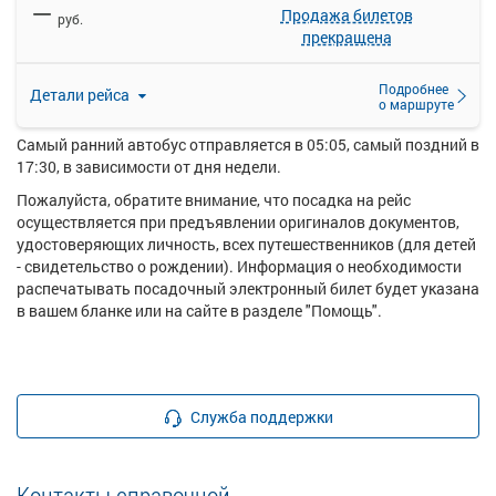
—
купить билет онлайн на автобус Шумерля - Нижняя Кумашка
Продажа билетов
руб.
поворот.
прекращена
Перевозку пассажиров по данному направлению
осуществляют следующие перевозчики: АВТОУСПЕХ ООО,
Подробнее
Детали рейса
о маршруте
Петров Сергей Валерьевич.
Самый ранний автобус отправляется в 05:05, самый поздний в
17:30, в зависимости от дня недели.
Пожалуйста, обратите внимание, что посадка на рейс
осуществляется при предъявлении оригиналов документов,
удостоверяющих личность, всех путешественников (для детей
- свидетельство о рождении). Информация о необходимости
распечатывать посадочный электронный билет будет указана
в вашем бланке или на сайте в разделе "Помощь".
Служба поддержки
Контакты справочной