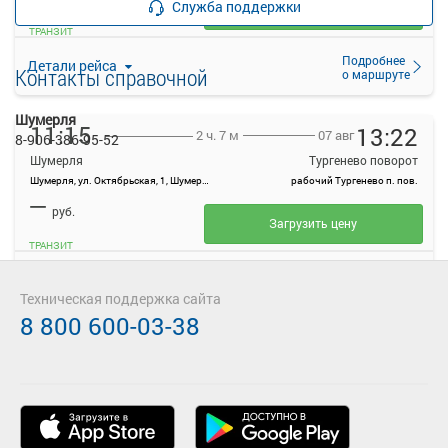
Служба поддержки
Загрузить цену
ТРАНЗИТ
Подробнее
Детали рейса
Контакты справочной
о маршруте
Шумерля
11:15
13:22
07 авг
2 ч. 7 м
8-906-386-95-52
Шумерля
Тургенево поворот
Шумерля, ул. Октябрьская, 1, Шумерля, Россия
рабочий Тургенево п. пов.
—
руб.
Загрузить цену
ТРАНЗИТ
Подробнее
Детали рейса
о маршруте
Техническая поддержка сайта
8 800 600-03-38