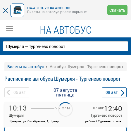
НА-АВТОБУС на ANDROID
Скачать
Билеты на автобус у вас в кармане
НА АВТОБУС
Билеты на автобус
Автобус Шумерля - Тургенево поворот
Расписание автобуса Шумерля - Тургенево поворот
07 августа
06
авг
08
авг
пятница
10:13
12:40
07 авг
2 ч. 27 м
Шумерля
Тургенево поворот
Шумерля, ул. Октябрьская, 1, Шумерля, Россия
рабочий Тургенево п. пов.
—
руб.