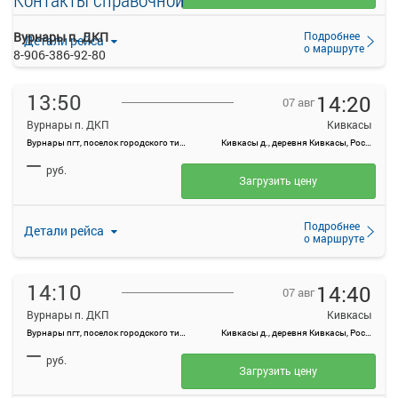
Подробнее
Вурнары п. ДКП
Детали рейса
о маршруте
8-906-386-92-80
13:50
14:20
07 авг
Вурнары п. ДКП
Кивкасы
Вурнары пгт, поселок городского типа Вурнары, Россия
Кивкасы д., деревня Кивкасы, Россия
—
руб.
Загрузить цену
Подробнее
Детали рейса
о маршруте
14:10
14:40
07 авг
Вурнары п. ДКП
Кивкасы
Вурнары пгт, поселок городского типа Вурнары, Россия
Кивкасы д., деревня Кивкасы, Россия
—
руб.
Загрузить цену