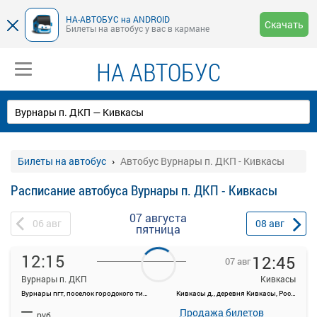
НА-АВТОБУС на ANDROID
Скачать
Билеты на автобус у вас в кармане
НА АВТОБУС
Билеты на автобус
Автобус Вурнары п. ДКП - Кивкасы
Расписание автобуса Вурнары п. ДКП - Кивкасы
07 августа
06
авг
08
авг
пятница
12:15
12:45
07 авг
Вурнары п. ДКП
Кивкасы
Вурнары пгт, поселок городского типа Вурнары, Россия
Кивкасы д., деревня Кивкасы, Россия
На данной странице вы можете ознакомиться с расписанием и
—
купить билет онлайн на автобус Вурнары п. ДКП - Кивкасы.
Продажа билетов
руб.