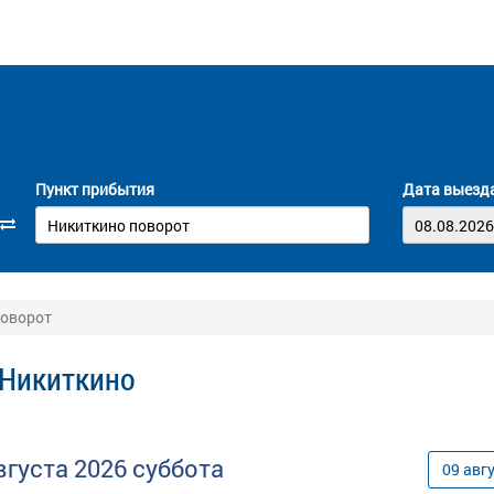
Пункт прибытия
Дата выезд
поворот
 Никиткино
вгуста
2026
суббота
09
авг