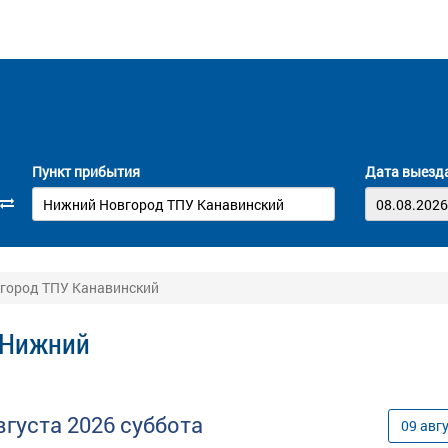
Пункт прибытия
Дата выезд
вгород ТПУ Канавинский
- Нижний
вгуста
2026
суббота
09
авг